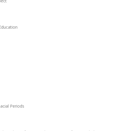
pect
 Education
cial Periods