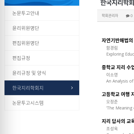
한국지리학회지 
논문투고안내
학회관리자
0
윤리위원명단
자연기반해법의 
편집위원명단
함경림
Exploring Edu
편집규정
중학교 지리 수업
윤리규정 및 양식
이소영
An Analysis of
한국지리학회지
고등학교 여행 
오정준
논문투고시스템
‘The Meaning o
지리 답사의 교
조성욱