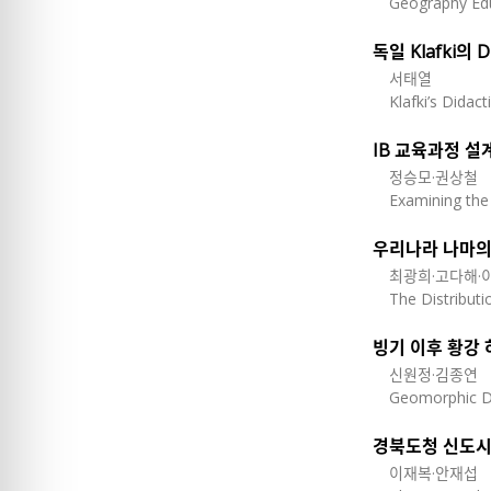
Geography Edu
독일 Klafki의 
서태열
Klafki’s Didac
IB 교육과정 설
정승모·권상철
Examining the 
우리나라 나마의
최광희·고다해·
The Distribut
빙기 이후 황강
신원정·김종연
Geomorphic De
경북도청 신도시
이재복·안재섭