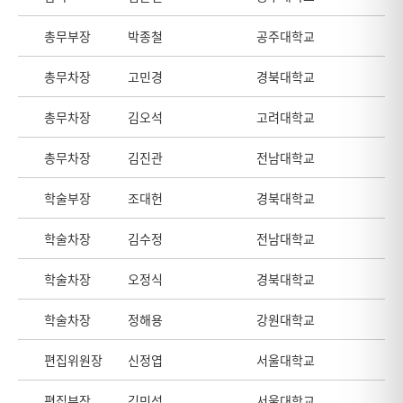
총무부장
박종철
공주대학교
총무차장
고민경
경북대학교
총무차장
김오석
고려대학교
총무차장
김진관
전남대학교
학술부장
조대헌
경북대학교
학술차장
김수정
전남대학교
학술차장
오정식
경북대학교
학술차장
정해용
강원대학교
편집위원장
신정엽
서울대학교
편집부장
김민성
서울대학교