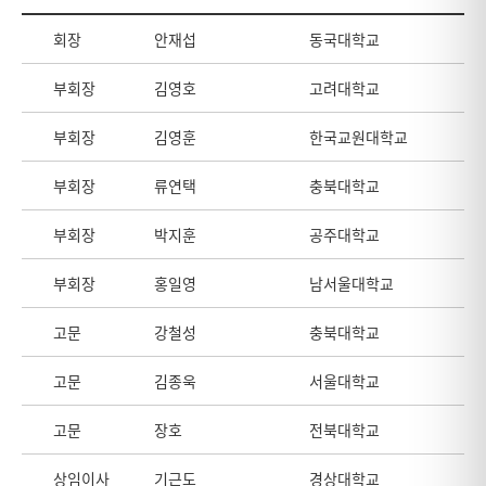
회장
안재섭
동국대학교
부회장
김영호
고려대학교
부회장
김영훈
한국교원대학교
부회장
류연택
충북대학교
부회장
박지훈
공주대학교
부회장
홍일영
남서울대학교
고문
강철성
충북대학교
고문
김종욱
서울대학교
고문
장호
전북대학교
상임이사
기근도
경상대학교